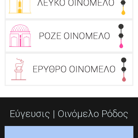
Εύγευσις | Οινόμελο Ρόδος